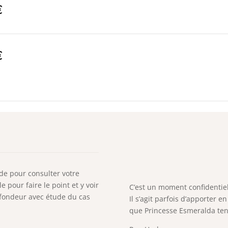
€
€
de pour consulter votre
e pour faire le point et y voir
C’est un moment confidentiel,
rofondeur avec étude du cas
Il s’agit parfois d’apporter 
que Princesse Esmeralda tent