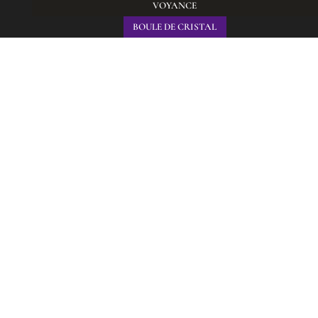
VOYANCE
BOULE DE CRISTAL
Depuis plus de 46 ans et après avoir aidé des
centaines de personnes, Princesse Esmeralda met
ses dons de voyance au service de ceux qu’elle croise
et qui lui demandent conseil.
Voyance de qualité à Rouen, en cabinet ou à
distance par visioconférence ou par téléphone au