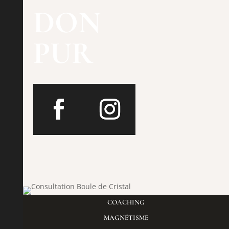
DON
PUR
COACHING
MAGNÉTISME