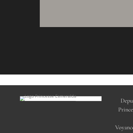
Depui
Prince
Voyance